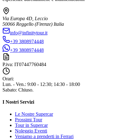
Via Europa 4D, Leccio
50066
Reggello
(Firenze)
Italia
info@infinitytour.it
+39 3808974448
+39 3808974448
P.iva:
IT07447760484
Orari:
Lun. - Ven.
:
9:00 - 12:30; 14:30 - 18:00
Sabato
:
Chiuso.
I Nostri Servizi
Le Nostre Supercar
Prossimi Tour
Tour in Supercar
Noleggio Eventi
Veniamo a prenderti in Ferrari