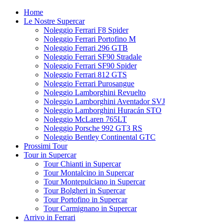
Home
Le Nostre Supercar
Noleggio Ferrari F8 Spider
Noleggio Ferrari Portofino M
Noleggio Ferrari 296 GTB
Noleggio Ferrari SF90 Stradale
Noleggio Ferrari SF90 Spider
Noleggio Ferrari 812 GTS
Noleggio Ferrari Purosangue
Noleggio Lamborghini Revuelto
Noleggio Lamborghini Aventador SVJ
Noleggio Lamborghini Huracán STO
Noleggio McLaren 765LT
Noleggio Porsche 992 GT3 RS
Noleggio Bentley Continental GTC
Prossimi Tour
Tour in Supercar
Tour Chianti in Supercar
Tour Montalcino in Supercar
Tour Montepulciano in Supercar
Tour Bolgheri in Supercar
Tour Portofino in Supercar
Tour Carmignano in Supercar
Arrivo in Ferrari