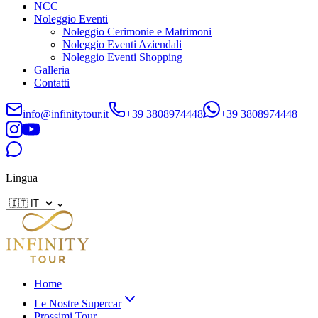
NCC
Noleggio Eventi
Noleggio Cerimonie e Matrimoni
Noleggio Eventi Aziendali
Noleggio Eventi Shopping
Galleria
Contatti
info@infinitytour.it
+39 3808974448
+39 3808974448
Lingua
⌄
Home
Le Nostre Supercar
Prossimi Tour