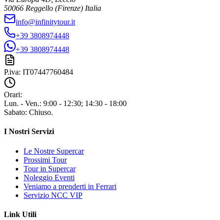
50066
Reggello
(Firenze)
Italia
info@infinitytour.it
+39 3808974448
+39 3808974448
P.iva:
IT07447760484
Orari:
Lun. - Ven.
:
9:00 - 12:30; 14:30 - 18:00
Sabato
:
Chiuso.
I Nostri Servizi
Le Nostre Supercar
Prossimi Tour
Tour in Supercar
Noleggio Eventi
Veniamo a prenderti in Ferrari
Servizio NCC VIP
Link Utili