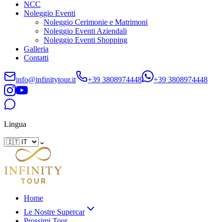
NCC
Noleggio Eventi
Noleggio Cerimonie e Matrimoni
Noleggio Eventi Aziendali
Noleggio Eventi Shopping
Galleria
Contatti
info@infinitytour.it
+39 3808974448
+39 3808974448
Lingua
⌄
Home
Le Nostre Supercar
Prossimi Tour