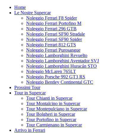
Home
Le Nostre Supercar
Noleggio Ferrari F8 Spider
Noleggio Ferrari Portofino M
Noleggio Ferrari 296 GTB
Noleggio Ferrari SF90 Stradale
Noleggio Ferrari SF90 Spider
Noleggio Ferrari 812 GTS
Noleggio Ferrari Purosangue
Noleggio Lamborghini Revuelto
Noleggio Lamborghini Aventador SVJ
Noleggio Lamborghini Huracán STO
Noleggio McLaren 765LT
Noleggio Porsche 992 GT3 RS
Noleggio Bentley Continental GTC
Prossimi Tour
Tour in Supercar
Tour Chianti in Supercar
Tour Montalcino in Supercar
Tour Montepulciano in Supercar
Tour Bolgheri in Supercar
Tour Portofino in Supercar
Tour Carmignano in Supercar
Arrivo in Ferrari